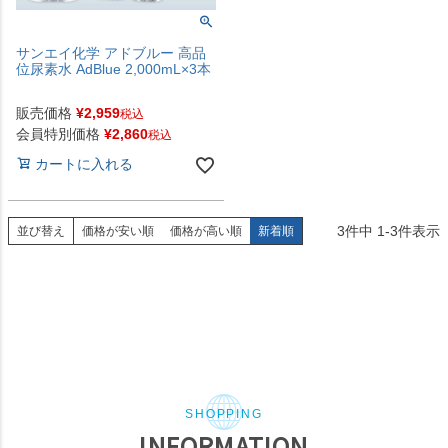
サンエイ化学 アドブルー 高品
位尿素水 AdBlue 2,000mL×3本
販売価格
¥
2,959
税込
会員特別価格
¥
2,860
税込
カートに入れる
3
件中
1
-
3
件表示
並び替え
価格が安い順
価格が高い順
新着順